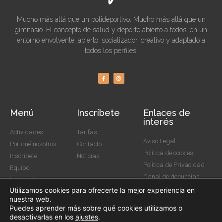
Mucho más allá que un polideportivo. Mucho más allá que un
gimnasio. El concepto de salud y deporte abierto a todos, en un
entorno envolvente, abierto, socializador, creativo y adaptado a
todos los perfiles.
Menú
Inscríbete
Enlaces de
interés
Actividades
Tarifas
Aviso Legal
Por qué nosotros
Contacto
Política de cookies
Inscríbete
Noticias
Política de Privacidad
Equipo
Canal de denuncias
Instalaciones
Utilizamos cookies para ofrecerte la mejor experiencia en
nuestra web.
Puedes aprender más sobre qué cookies utilizamos o
desactivarlas en los
ajustes
.
Copyright © 2020. Todos los derechos reservados