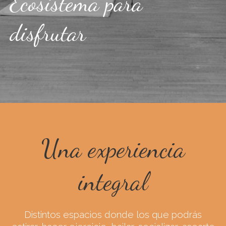
Ecosistema para
disfrutar
Una experiencia
integral
Distintos espacios donde los que podrás