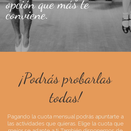
opción que más te
conviene.
¡Podrás probarlas
todas!
Pagando la cuota mensual podrás apuntarte a
las actividades que quieras. Elige la cuota que
mejor se adapte a ti. También disponemos de