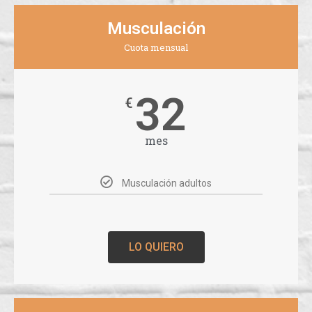
Musculación
Cuota mensual
32
€
mes
Musculación adultos
LO QUIERO