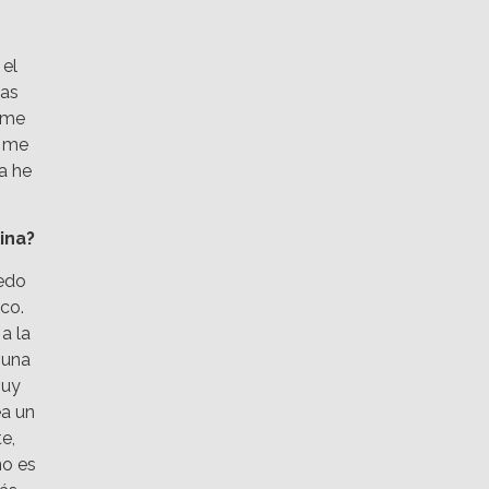
el
las
 me
y me
a he
ina?
uedo
co.
a la
 una
muy
ea un
e,
no es