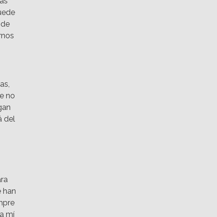
más
uede
 de
rnos
as,
ue no
gan
á del
ara
e han
mpre
 a mí