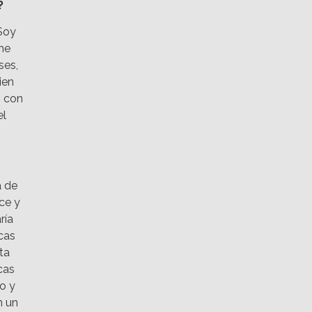
?
 Soy
me
ses,
ien
s con
el
a de
nce y
ría
cas
ta
cas
o y
n un