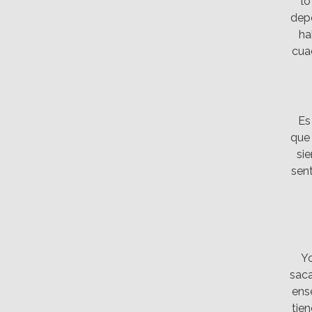
lo
dep
ha
cua
Es
que 
si
sent
Yo
saca
ens
tien