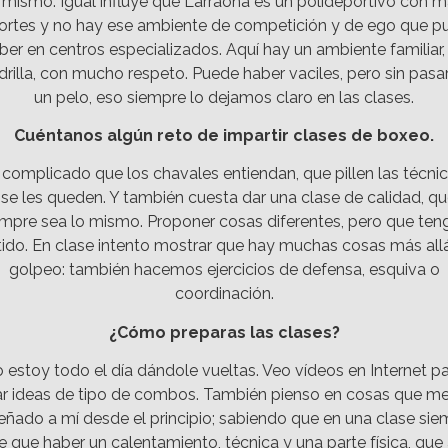
 mismo. Igual influye que Larraona es un polideportivo con 
ortes y no hay ese ambiente de competición y de ego que p
ber en centros especializados. Aquí hay un ambiente familiar,
drilla, con mucho respeto. Puede haber vaciles, pero sin pasa
un pelo, eso siempre lo dejamos claro en las clases.
Cuéntanos algún reto de impartir clases de boxeo.
 complicado que los chavales entiendan, que pillen las técnic
se les queden. Y también cuesta dar una clase de calidad, q
empre sea lo mismo. Proponer cosas diferentes, pero que ten
ido. En clase intento mostrar que hay muchas cosas más all
golpeo: también hacemos ejercicios de defensa, esquiva o
coordinación.
¿Cómo preparas las clases?
 estoy todo el día dándole vueltas. Veo vídeos en Internet p
r ideas de tipo de combos. También pienso en cosas que m
eñado a mí desde el principio; sabiendo que en una clase sie
e que haber un calentamiento, técnica y una parte física, que