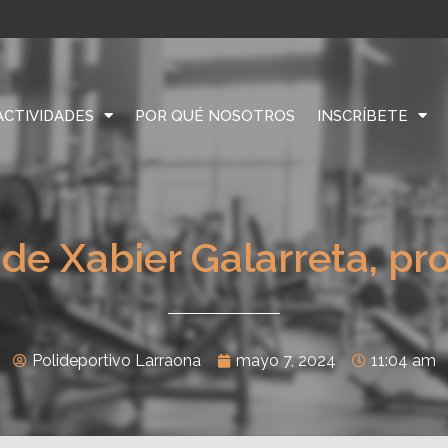
ACTIVIDADES
POR QUÉ NOSOTROS
INSCRÍBETE
 de Xabier Galarreta, pr
Polideportivo Larraona
mayo 7, 2024
11:04 am