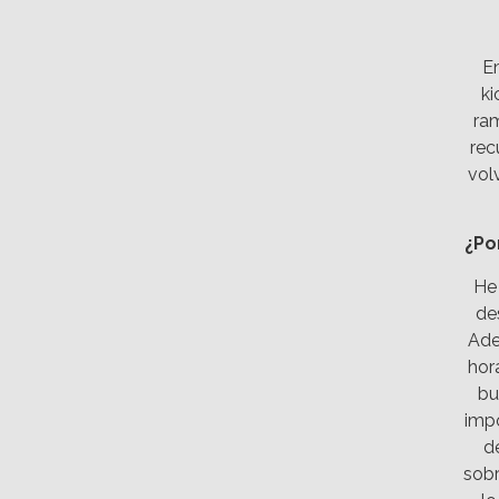
E
ki
ra
rec
vol
¿Po
He 
de
Ade
hor
bu
impo
d
sobr