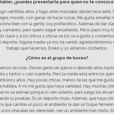
Xabier, ¿puedes presentarte para quien no te conozca
go veintitrés años y hago artes marciales desde hace siete.
legre, movido, con ganas de hacer cosas. Me gusta enseñar, 
aciono bien con la gente, soy polifacético. Además de dar cla
y camarero, pero quiero seguir enseñando. Me lo paso muy b
o clase y a los chicos y chicas se los ve a gusto y contento
l deporte. Alguna madre ya nos ha venido agradeciéndonos 
trabajo que hacemos. Eneko y yo estamos contentos.
¿Cómo es el grupo de boxeo?
emos de todo. Desde gente de quince o dieciséis años hast
nta y tantos o casi cuarenta. Pero la media está entre los qui
inticinco años. Hay pocas chicas, menos de las que me gusta
e hubiera. A mí me gusta que haya variedad. Hay muchas chi
ue no se animan porque lo ven violento, pero luego les encan
ando lo prueban. Es un deporte chulo. Además, que haya chi
ce que cambie un poco el ambiente: le dan un toque femenin
 a los chavales les viene bien, ven un ambiente más mixto. E