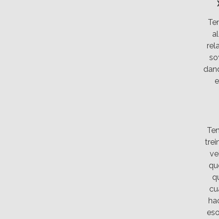
Ten
a
rel
so
dand
e
Ten
trei
ve
qu
q
cu
ha
eso