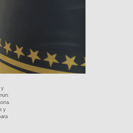
y
mún:
aona.
s y
para