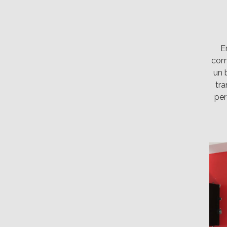
E
com
un 
tra
per