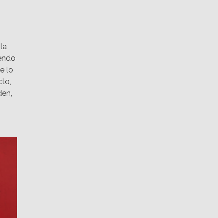
la
endo
e lo
cto,
den,