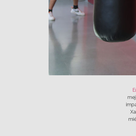
E
mej
impa
Xa
mié