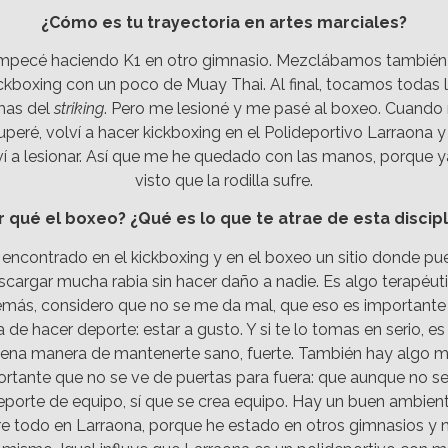
¿Cómo es tu trayectoria en artes marciales?
mpecé haciendo K1 en otro gimnasio. Mezclábamos también 
ckboxing con un poco de Muay Thai. Al final, tocamos todas 
mas del
striking
. Pero me lesioné y me pasé al boxeo. Cuando
uperé, volví a hacer kickboxing en el Polideportivo Larraona 
ví a lesionar. Así que me he quedado con las manos, porque y
visto que la rodilla sufre.
r qué el boxeo? ¿Qué es lo que te atrae de esta discipl
encontrado en el kickboxing y en el boxeo un sitio donde p
scargar mucha rabia sin hacer daño a nadie. Es algo terapéuti
más, considero que no se me da mal, que eso es importante 
a de hacer deporte: estar a gusto. Y si te lo tomas en serio, es
ena manera de mantenerte sano, fuerte. También hay algo 
rtante que no se ve de puertas para fuera: que aunque no s
eporte de equipo, sí que se crea equipo. Hay un buen ambient
e todo en Larraona, porque he estado en otros gimnasios y 