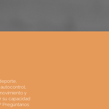
o
deporte,
 autocontrol,
movimiento y
ar su capacidad
e? Pregúntanos