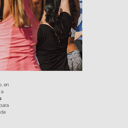
o, en
 a
s
para
 de