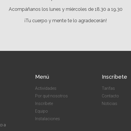
Acompáñanos los lunes y miércoles de 18.30 a 19.30
¡Tu cuerpo y mente te lo agradecerán!
Menú
Inscríbete
Actividades
Tarifas
Por qué nosotros
Contacto
Inscríbete
Noticias
Equipo
Instalaciones
to a