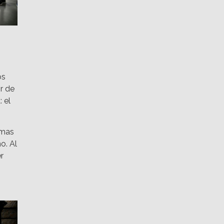
os
r de
 el
rmas
o. Al
r