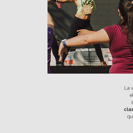
La v
e
cla
qu