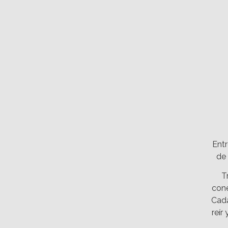
Entr
de 
T
cone
Cada
reír