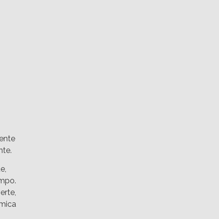
iente
nte.
e,
empo.
erte,
ámica