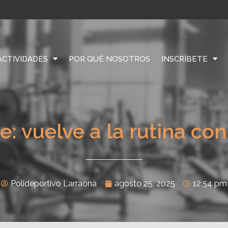
ACTIVIDADES
POR QUÉ NOSOTROS
INSCRÍBETE
: vuelve a la rutina c
Polideportivo Larraona
agosto 25, 2025
12:54 pm