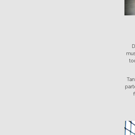
D
mus
to
Tan
part