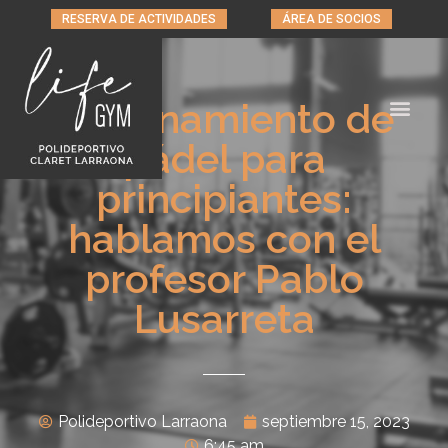
RESERVA DE ACTIVIDADES
ÁREA DE SOCIOS
Entrenamiento de
pádel para
principiantes:
hablamos con el
profesor Pablo
Lusarreta
Polideportivo Larraona
septiembre 15, 2023
6:45 am