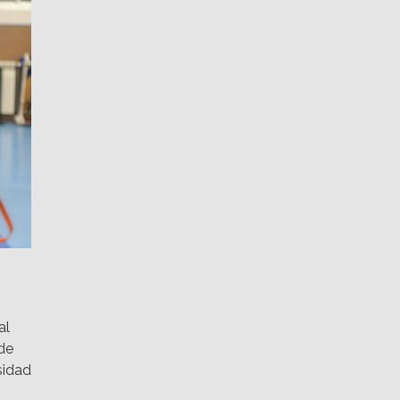
al
 de
sidad