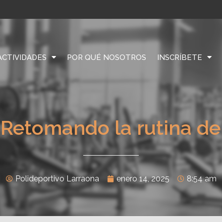
ACTIVIDADES
POR QUÉ NOSOTROS
INSCRÍBETE
 Retomando la rutina de
Polideportivo Larraona
enero 14, 2025
8:54 am