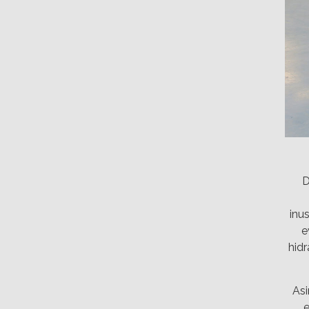
D
inu
e
hidr
As
e