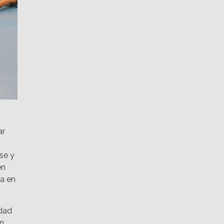
ar
se y
en
ca en
dad
ón