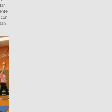
tar
ente
 con
izan