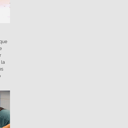
 que
e
r
 la
es
o