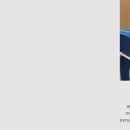
e
mi
inme