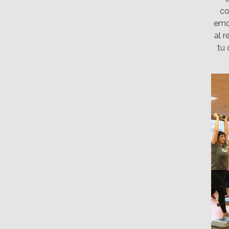
co
emo
al 
tu 