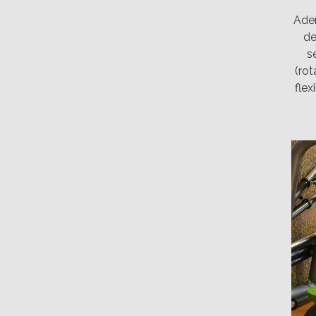
Adem
de
s
(rot
flex