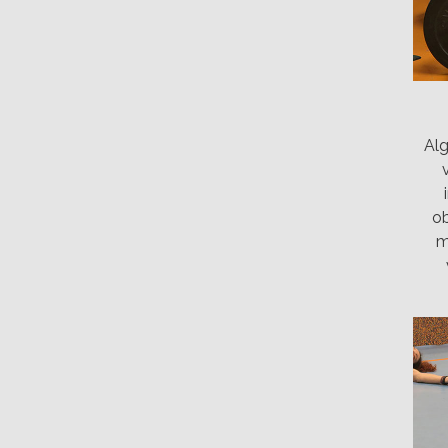
Alg
ob
m