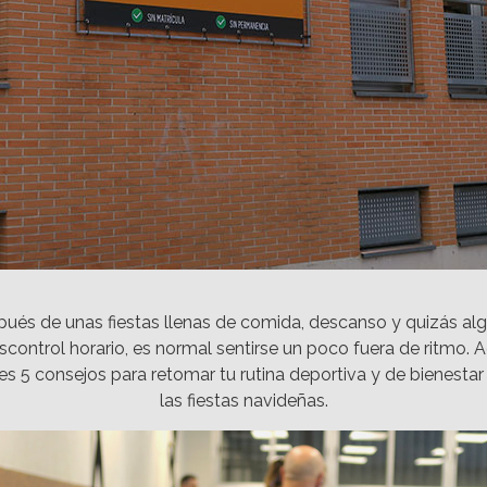
ués de unas fiestas llenas de comida, descanso y quizás al
scontrol horario, es normal sentirse un poco fuera de ritmo. A
es 5 consejos para retomar tu rutina deportiva y de bienestar
las fiestas navideñas.