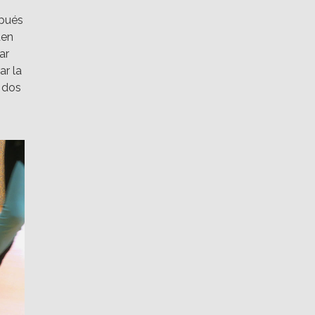
spués
den
ar
ar la
o dos