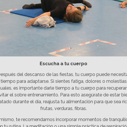
Escucha a tu cuerpo
espués del descanso de las fiestas, tu cuerpo puede necesit
tiempo para adaptarse. Si sientes fatiga, dolores o molestias
suales, es importante darle tiempo a tu cuerpo para recuperar
vitar el sobre entrenamiento. Para esto asegúrate de estar bi
atado durante el día, reajusta tu alimentación para que sea ri
frutas, verduras, fibras.
imismo, te recomendamos incorporar momentos de tranquili
n tu rutina. La meditación o una simple práctica de respiraci