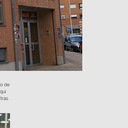
go de
quí
 tras