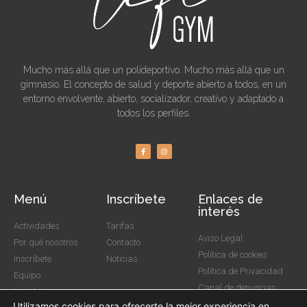
Mucho más allá que un polideportivo. Mucho más allá que un
gimnasio. El concepto de salud y deporte abierto a todos, en un
entorno envolvente, abierto, socializador, creativo y adaptado a
todos los perfiles.
Menú
Inscríbete
Enlaces de
interés
Actividades
Tarifas
Aviso Legal
Por qué nosotros
Contacto
Política de cookies
Inscríbete
Noticias
Política de Privacidad
Equipo
Canal de denuncias
Instalaciones
Utilizamos cookies para ofrecerte la mejor experiencia en