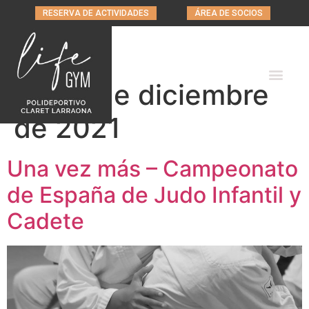
RESERVA DE ACTIVIDADES
ÁREA DE SOCIOS
Día:
2 de diciembre
de 2021
Una vez más – Campeonato
de España de Judo Infantil y
Cadete