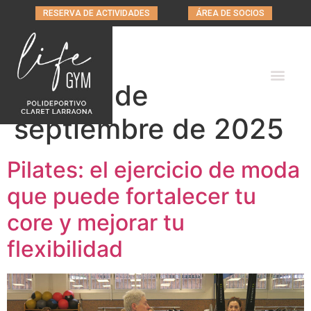
RESERVA DE ACTIVIDADES
ÁREA DE SOCIOS
Día:
24 de
septiembre de 2025
Pilates: el ejercicio de moda
que puede fortalecer tu
core y mejorar tu
flexibilidad