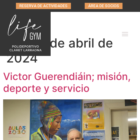
RESERVA DE ACTIVIDADES
ÁREA DE SOCIOS
Día:
18 de abril de
2024
Victor Guerendiáin; misión,
deporte y servicio