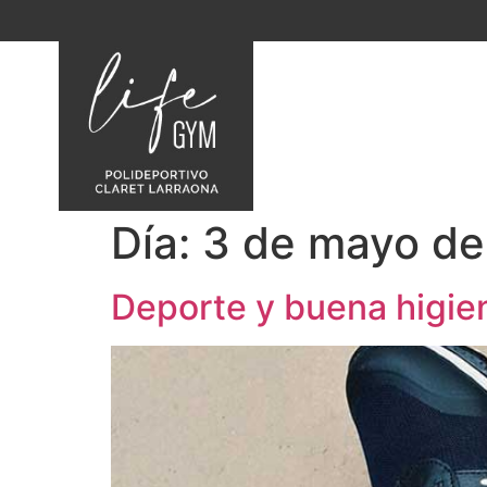
HOME
Día:
3 de mayo d
Deporte y buena higien